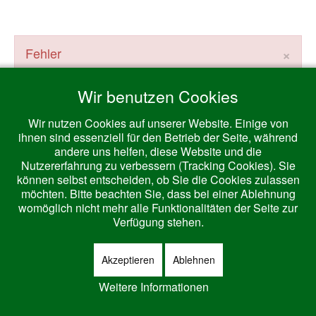
×
Fehler
Kategorie nicht gefunden
Wir benutzen Cookies
Wir nutzen Cookies auf unserer Website. Einige von
ihnen sind essenziell für den Betrieb der Seite, während
andere uns helfen, diese Website und die
Aktuelle Seite:
Startseite
Nutzererfahrung zu verbessern (Tracking Cookies). Sie
können selbst entscheiden, ob Sie die Cookies zulassen
möchten. Bitte beachten Sie, dass bei einer Ablehnung
Bootstrap
is a front-end framework of Twitter, Inc. Code licensed under
MIT
womöglich nicht mehr alle Funktionalitäten der Seite zur
License.
Verfügung stehen.
Font Awesome
font licensed under
SIL OFL 1.1
.
Akzeptieren
Ablehnen
Weitere Informationen